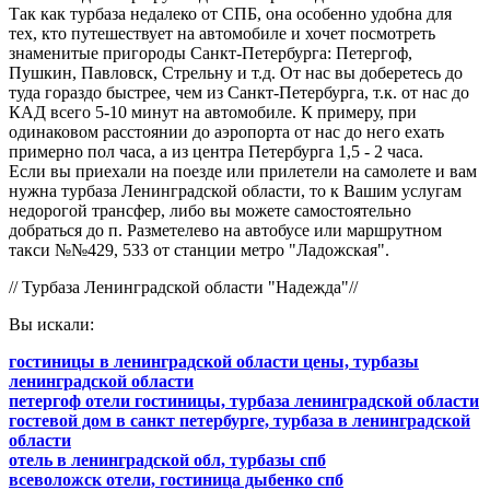
Так как турбаза недалеко от СПБ, она особенно удобна для
тех, кто путешествует на автомобиле и хочет посмотреть
знаменитые пригороды Санкт-Петербурга: Петергоф,
Пушкин, Павловск, Стрельну и т.д. От нас вы доберетесь до
туда гораздо быстрее, чем из Санкт-Петербурга, т.к. от нас до
КАД всего 5-10 минут на автомобиле. К примеру, при
одинаковом расстоянии до аэропорта от нас до него ехать
примерно пол часа, а из центра Петербурга 1,5 - 2 часа.
Если вы приехали на поезде или прилетели на самолете и вам
нужна турбаза Ленинградской области, то к Вашим услугам
недорогой трансфер, либо вы можете самостоятельно
добраться до п. Разметелево на автобусе или маршрутном
такси №№429, 533 от станции метро "Ладожская".
// Турбаза Ленинградской области "Надежда"//
Вы искали:
гостиницы в ленинградской области цены, турбазы
ленинградской области
петергоф отели гостиницы, турбаза ленинградской области
гостевой дом в санкт петербурге, турбаза в ленинградской
области
отель в ленинградской обл, турбазы спб
всеволожск отели, гостиница дыбенко спб