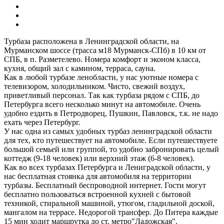
Турбаза расположена в Ленинградской области, на
Мурманском шоссе (трасса м18 Мурманск-СПб) в 10 км от
СПБ, в п. Разметелево. Номера комфорт и эконом класса,
кухня, общий зал с камином, терраса, сауна.
Как в любой турбазе ленобласти, у нас уютные номера с
телевизором, холодильником. Чисто, свежий воздух,
приветливый персонал. Так как турбаза рядом с СПБ, до
Петербурга всего несколько минут на автомобиле. Очень
удобно ездить в Петродворец, Пушкин, Павловск, т.к. не надо
ехать через Петербург.
У нас одна из самых удобных турбаз ленинградской области
для тех, кто путешествует на автомобиле. Если путешествуете
большой семьей или группой, то удобно забронировать целый
коттедж (9-18 человек) или верхний этаж (6-8 человек).
Как во всех турбазах Петербурга и Лениградской области, у
нас бесплатная стоянка для автомобиля на территории
турбазы. Бесплатный беспроводной интернет. Гости могут
бесплатно пользоваться встроенной кухней с бытовой
техникой, стиральной машиной, утюгом, гладильной доской,
мангалом на террасе. Недорогой трансфер. До Питера каждые
15 мин ходит маршрутка до ст. метро"Ладожская".